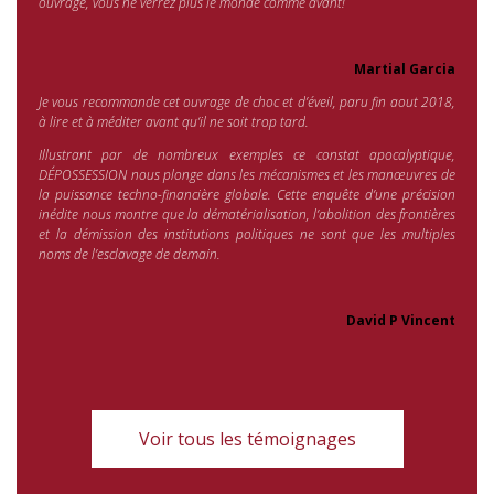
ouvrage, vous ne verrez plus le monde comme avant!
Martial Garcia
Je vous recommande cet ouvrage de choc et d’éveil, paru fin aout 2018,
à lire et à méditer avant qu’il ne soit trop tard.
Illustrant par de nombreux exemples ce constat apocalyptique,
DÉPOSSESSION
nous plonge dans les mécanismes et les manœuvres de
la puissance techno-financière globale. Cette enquête d’une précision
inédite nous montre que la dématérialisation, l’abolition des frontières
et la démission des institutions politiques ne sont que les multiples
no
ms de l’esclavage de demain.
David P Vincent
Voir tous les témoignages