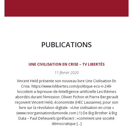
PUBLICATIONS
UNE CIVILISATION EN CRISE – TV LIBERTÉS
11 février 2020
Vincent Held présente son nouveau livre Une Civilisation En
Crise. https://www.tvlibertes.com/politique-eco-n-249-
loccident-a-lepreuve-de-lintelligence-artificielle Les thèmes
abordés durant l’émission: Olivier Pichon et Pierre Bergerault
reçoivent Vincent Held, économiste (HEC Lausanne), pour son
livre sur la révolution digitale : »Une civilisation en crise »
(www.reorganisationdumonde.com ) 1) De Big Brother à Big
Data – Paul Deheuvels (préfacier) : »comment une société
démocratique […]