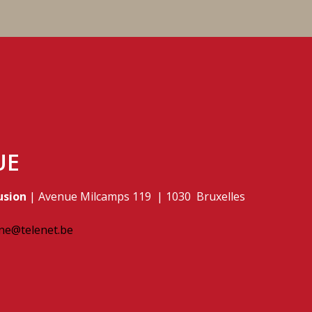
UE
usion
| Avenue Milcamps 119 | 1030 Bruxelles
ne@telenet.be