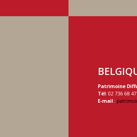
BELGIQ
Patrimoine Diff
Tél
: 02 736 68 47
E-mail
:
patrimoi