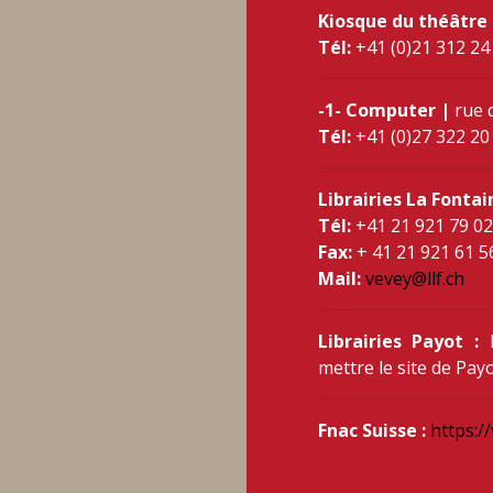
Kiosque du théâtre
Tél:
+41 (0)21 312 24
-1- Computer |
rue 
Tél:
+41 (0)27 322 20
Librairies La Fontai
Tél:
+41 21 921 79 02
Fax:
+ 41 21 921 61 5
Mail:
vevey@llf.ch
Librairies Payot :
L
mettre le site de Payo
Fnac Suisse :
https:/