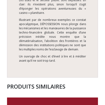
Les Etats et le secteur public sont dépassés. En
clair: ils n’existent plus, sinon lorsqu’il s’agit
d’éponger les opérations aventureuses du «
casino » planétaire.
Illustrant par de nombreux exemples ce constat
apocalyptique, DÉPOSSESSION nous plonge dans
les mécanismes et les manœuvres de la puissance
techno-financière globale. Cette enquête d’une
précision inédite nous montre que la
dématérialisation, l’abolition des frontières et la
démission des institutions politiques ne sont que
les multiples noms de l’esclavage de demain.
Un ouvrage de choc et d’éveil à lire et à méditer
avant qu’il ne soit trop tard.
PRODUITS SIMILAIRES