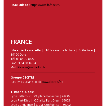
Fnac Suisse :
https://www.fr.fnac.ch/
FRANCE
Librairie Passerelle |
16 bis rue de la Sous | Préfecture |
39100 Dole
Tél: 03 84 72 88 53
Fax: 03 84 80 16 54
Mail:
libpass@wanadoo.fr
Groupe DECITRE
(Les livres Liliane Held:
www.decitre.fr
)
1. Rhône-Alpes:
Lyon Bellecour | 29, place Bellecour | 69002
Lyon Part-Dieu | C.Cial La Part-Dieu | 69003
Lyon Confluence | C.Cial Confluence | 69002