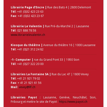
Librairie Page d’Encre |
Rue des Bats 4 | 2800 Delemont
Tél:
+41 (0)32 423 23 63
Fax:
+41 (0)32 423 23 67
Librairie Le Valentin |
Rue Pré-du-Marché 2 | Lausanne
Tél:
021 888 78 58
www.librairielevalentin.ch
Kiosque du théâtre |
Avenue du théâtre 16 | 1000 Lausanne
Tél:
+41 (0)21 312 24 82
-1- Computer |
rue du Grand Pont 33 | 1950 Sion
Tél:
+41 (0)27 322 20 00
Librairies La Fontaine SA |
Rue du Lac 47 | 1800 Vevey
Tél:
+41 21 921 79 02
Fax:
+ 41 21 921 61 56
Mail:
vevey@llf.ch
Librairies Payot :
Lausanne, Genève, Neuchâtel, Sion,
Fribourg et mettre le site de Payot :
https://www.payot.ch