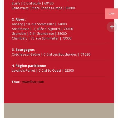
Ecully | C.Cial Ecully | 69130
Saint-Priest | Place Charles-Ottina | 69800
CHF
2. Alpes:
Annecy | 19, rue Sommeiller | 74000
Annemasse | 3, allée S. Signoret | 74100
Grenoble | 9-11 Grande rue | 38000
Chambéry | 75, rue Sommeiller | 73000
3. Bourgogne:
Crêches-sur-Saône | C.Cial Les Bouchardes | 71680
4. Région parisienne
Levallois-Perret | C.Cial So Ouest | 92300
Fnac :
www.fnac.com