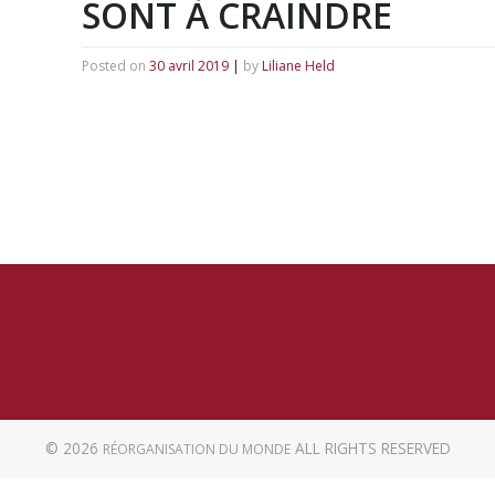
SONT À CRAINDRE
Posted on
30 avril 2019
|
by
Liliane Held
© 2026
ALL RIGHTS RESERVED
RÉORGANISATION DU MONDE