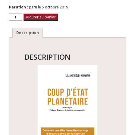
Parution :
paru le 5 octobre 2019
quantité
Ajouter au panier
de
Coup
d'Etat
Description
Planétaire
PDF
DESCRIPTION