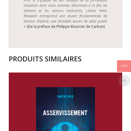
«Par le triptyque de son analyse de la formidable
mutation dont nous sommes
désormais
à la fois les
témoins
et les acteurs contraints, Liliane Held-
Khawam entreprend une œuvre fondamentale de
lanceur d’alerte, une
véritable
œuvre de salut public
!»
(De la préface de Philippe Bourcier de Carbon)
PRODUITS SIMILAIRES
CHF