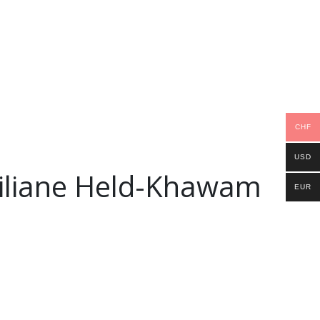
CHF
USD
Liliane Held-Khawam
ici
EUR