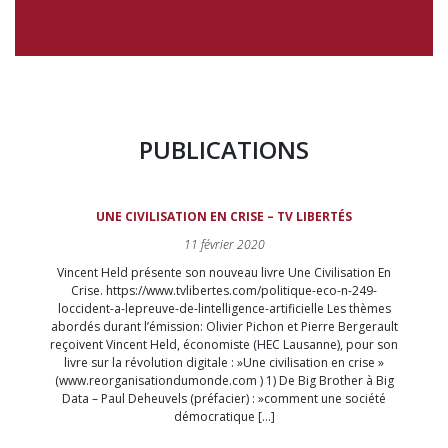
PUBLICATIONS
UNE CIVILISATION EN CRISE – TV LIBERTÉS
11 février 2020
Vincent Held présente son nouveau livre Une Civilisation En
Crise. https://www.tvlibertes.com/politique-eco-n-249-
loccident-a-lepreuve-de-lintelligence-artificielle Les thèmes
abordés durant l’émission: Olivier Pichon et Pierre Bergerault
reçoivent Vincent Held, économiste (HEC Lausanne), pour son
livre sur la révolution digitale : »Une civilisation en crise »
(www.reorganisationdumonde.com ) 1) De Big Brother à Big
Data – Paul Deheuvels (préfacier) : »comment une société
démocratique […]