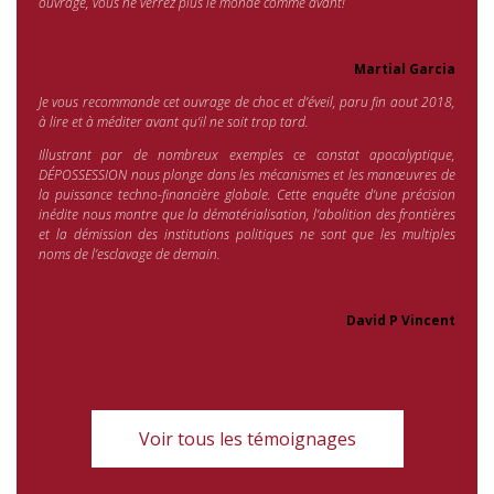
ouvrage, vous ne verrez plus le monde comme avant!
Martial Garcia
Je vous recommande cet ouvrage de choc et d’éveil, paru fin aout 2018,
à lire et à méditer avant qu’il ne soit trop tard.
Illustrant par de nombreux exemples ce constat apocalyptique,
DÉPOSSESSION
nous plonge dans les mécanismes et les manœuvres de
la puissance techno-financière globale. Cette enquête d’une précision
inédite nous montre que la dématérialisation, l’abolition des frontières
et la démission des institutions politiques ne sont que les multiples
no
ms de l’esclavage de demain.
David P Vincent
Voir tous les témoignages