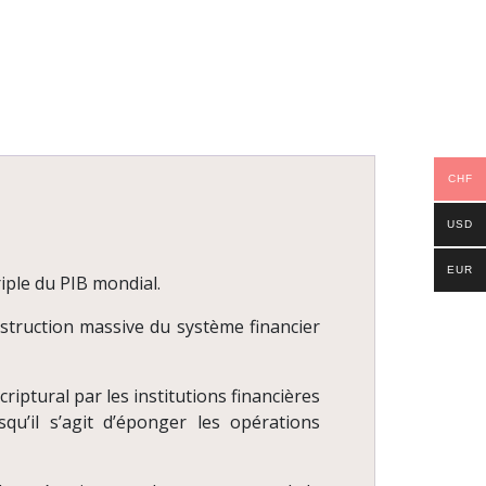
CHF
USD
EUR
riple du PIB mondial.
estruction massive du système financier
iptural par les institutions financières
squ’il s’agit d’éponger les opérations