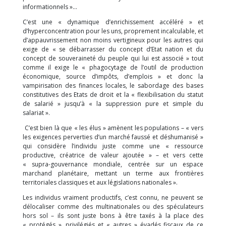
informationnels »…
C’est une « dynamique d’enrichissement accéléré » et
d’hyperconcentration pour les uns, proprement incalculable, et
d’appauvrissement non moins vertigineux pour les autres qui
exige de « se débarrasser du concept d’Etat nation et du
concept de souveraineté du peuple qui lui est associé » tout
comme il exige le « phagocytage de l’outil de production
économique, source d’impôts, d’emplois » et donc la
vampirisation des finances locales, le sabordage des bases
constitutives des Etats de droit et la « flexibilisation du statut
de salarié » jusqu’à « la suppression pure et simple du
salariat ».
C’est bien là que « les élus » amènent les populations – « vers
les exigences perverties d’un marché faussé et déshumanisé »
qui considère l’individu juste comme une « ressource
productive, créatrice de valeur ajoutée » – et vers cette
« supra-gouvernance mondiale, centrée sur un espace
marchand planétaire, mettant un terme aux frontières
territoriales classiques et aux législations nationales ».
Les individus vraiment productifs, c’est connu, ne peuvent se
délocaliser comme des multinationales ou des spéculateurs
hors sol – ils sont juste bons à être taxés à la place des
« protégés », privilégiés et « autres » évadés fiscaux de ce