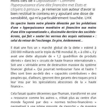
mots-clés de «
Dépossession – Comment
l’hyperpuissance d’une élite financière met Etats et
citoyens à genoux
« . Je remercie son auteur d’avoir si
bien restitué le contenu en y ajoutant une dose de
sensibilité, qui m’a particulièrement touchée. LHK
Un spectre hante notre planète dévastée par les prédations
d’une « hyperpuissance monétaire et financière aux mains
d’une élite supranationale », dissimulée derrière des sociétés-
écrans, qui fait « sauter les verrous des acquis nationaux » :
celui du retour de l’esclavage. En pire, évidemment…
Il était une fois un « marché global de la dette » estimé à
230 000 milliards soit le triple du PIB mondial. Et, « à côté », il y
avait une dette abyssale de « 1,2 quadrillion de produits
dérivés » dans les « circuits de haute finance internationale ».
Soit une « véritable arme de destruction massive du système
financier global ». Qui pourrait rembourser l’une et l’autre ?
Elles sont bien au-delà des « capacités contributives » des
peuples qui, d’ailleurs, ignorent être garants des risques pris à
leur insu par les spéculations absconses de la « haute
finance ».
Cela faisait quatre décennies que l’humain, transformé en une
« ressource comme les autres », n’était plus au centre d’un
monde façonné par des « normes techno-financières »
permettant à une infime minorité de s’enrichir « de manière