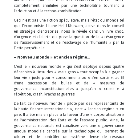
complètement annihilée par une technolâtrie tournant à
l’addiction et à la techno-zombification.
Ceci n’est pas une fiction spéculative, mais l’état du monde tel
que l’économiste Liliane Held-Khawam, active dans le conseil
en stratégie d’entreprise, nous le révèle dans un livre choc,
d’urgence et d’alerte qui pose la question de la « résurgence
de l’asservissement et de l’esclavage de l’humanité » par la
Dette perpétuelle.
« Nouveau monde » et ancien régime…
C’est le « nouveau monde » qui s’est déployé depuis quatre
décennies à l’insu des « vrais gens » tout occupés à « gagner
leur vie » juste pour « consommer » ou « s’en sortir », au fil
d’une succession de bulles et de « mesures de
gouvernance inconstitutionnelles » jusqu’en « crises » à
répétition, crash, krachs et guerres.
De fait, ce nouveau monde « piloté par des représentants de
la haute finance internationale », c’est « l’ancien régime » en
pire. Il a été mis en place à la faveur d’une « corporatisation »
de l’administration des Etats et de l’espace public. Ainsi, la
gouvernance nationale est canalisée vers une « gouvernance
unique mondiale centrée sur la technologie qui permet de
piloter et de contrôler un système dense de réseaux