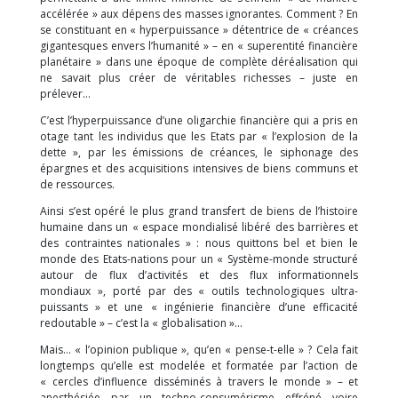
accélérée » aux dépens des masses ignorantes. Comment ? En
se constituant en « hyperpuissance » détentrice de « créances
gigantesques envers l’humanité » – en « superentité financière
planétaire » dans une époque de complète déréalisation qui
ne savait plus créer de véritables richesses – juste en
prélever…
C’est l’hyperpuissance d’une oligarchie financière qui a pris en
otage tant les individus que les Etats par « l’explosion de la
dette », par les émissions de créances, le siphonage des
épargnes et des acquisitions intensives de biens communs et
de ressources.
Ainsi s’est opéré le plus grand transfert de biens de l’histoire
humaine dans un « espace mondialisé libéré des barrières et
des contraintes nationales » : nous quittons bel et bien le
monde des Etats-nations pour un « Système-monde structuré
autour de flux d’activités et des flux informationnels
mondiaux », porté par des « outils technologiques ultra-
puissants » et une « ingénierie financière d’une efficacité
redoutable » – c’est la « globalisation »…
Mais… « l’opinion publique », qu’en « pense-t-elle » ? Cela fait
longtemps qu’elle est modelée et formatée par l’action de
« cercles d’influence disséminés à travers le monde » – et
anesthésiée par un techno-consumérisme effréné voire