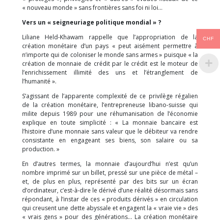
« nouveau monde » sans frontières sans foi ni loi…
Vers un « seigneuriage politique mondial » ?
Liliane Held-Khawam rappelle que l’appropriation de la
CHF
création monétaire d’un pays « peut aisément permettre à
n’importe qui de coloniser le monde sans armes » puisque « la
création de monnaie de crédit par le crédit est le moteur de
l’enrichissement illimité des uns et l’étranglement de
l’humanité ».
S’agissant de l’apparente complexité de ce privilège régalien
de la création monétaire, l’entrepreneuse libano-suisse qui
milite depuis 1989 pour une réhumanisation de l’économie
explique en toute simplicité : « La monnaie bancaire est
l’histoire d’une monnaie sans valeur que le débiteur va rendre
consistante en engageant ses biens, son salaire ou sa
production. »
En d’autres termes, la monnaie d’aujourd’hui n’est qu’un
nombre imprimé sur un billet, pressé sur une pièce de métal –
et, de plus en plus, représenté par des bits sur un écran
d’ordinateur, c’est-à-dire le dérivé d’une réalité désormais sans
répondant, à l’instar de ces « produits dérivés » en circulation
qui creusent une dette abyssale et engagent la « vraie vie » des
« vrais gens » pour des générations… La création monétaire