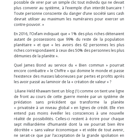
possible de virer par un simple clic tout individu qui ne devait
plus convenir au système, à l’exemple d’un interdit bancaire !
Toute personne consciente du danger d’une société sans cash
devrait utiliser au maximum les numéraires pour exercer un
contre-pouvoir. »
En 2016, l’Oxfam indiquait que « 1% des plus riches détenaient
autant de possessions que 99% du reste de la population
planétaire » et que « les avoirs des 62 personnes les plus
riches correspondaient à ceux des 50% des personnes les plus
démunies de la planète ».
Quel James Bond au service du « Bien commun » pourrait
encore combattre « le Chiffre » qui domine le monde et passe
l’existence des masses laborieuses par pertes et profits après
les avoir passé au laminoir de la « création de valeur » ?
Liliane Held Khawam tient un blog (1) comme on tient une ligne
de front au cours de cette guerre menée par un système de
prédation sans précédent qui transforme la planète
« privatisée à un niveau global » en lignes de crédit. Elle n’en
entend pas moins éveiller les consciences à une nouvelle
réalité de possibilités. Celles-ci restent à écrire pour chaque
sept milliardième d’humanité dont la vie pourrait bien être
décrétée « sans valeur économique » et vidée de tout avenir,
ne serait-ce que par l’acceptation de la grande spoliation en