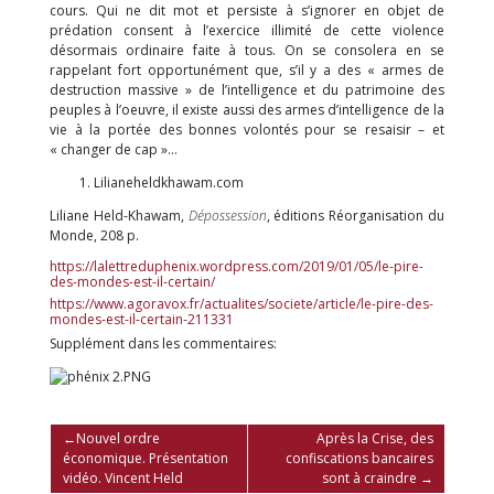
cours. Qui ne dit mot et persiste à s’ignorer en objet de
prédation consent à l’exercice illimité de cette violence
désormais ordinaire faite à tous. On se consolera en se
rappelant fort opportunément que, s’il y a des « armes de
destruction massive » de l’intelligence et du patrimoine des
peuples à l’oeuvre, il existe aussi des armes d’intelligence de la
vie à la portée des bonnes volontés pour se resaisir – et
« changer de cap »…
Lilianeheldkhawam.com
Liliane Held-Khawam,
Dépossession
, éditions Réorganisation du
Monde, 208 p.
https://lalettreduphenix.wordpress.com/2019/01/05/le-pire-
des-mondes-est-il-certain/
https://www.agoravox.fr/actualites/societe/article/le-pire-des-
mondes-est-il-certain-211331
Supplément dans les commentaires:
NAVIGATION
Nouvel ordre
Après la Crise, des
économique. Présentation
confiscations bancaires
DE
vidéo. Vincent Held
sont à craindre