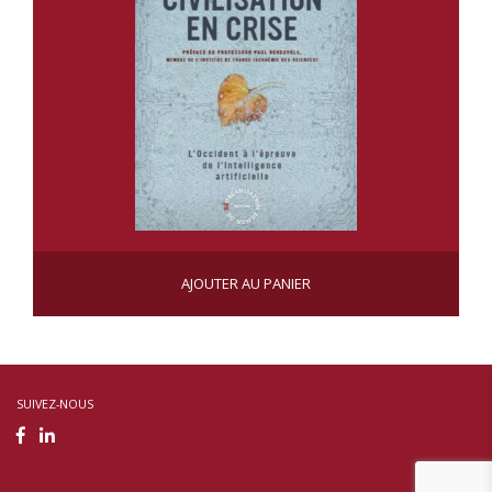
UNE CIVILISATION EN CRISE
AJOUTER AU PANIER
CHF
20.50
SUIVEZ-NOUS